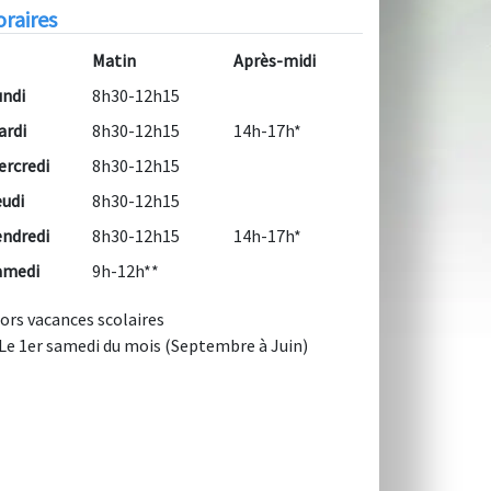
raires
Matin
Après-midi
undi
8h30-12h15
ardi
8h30-12h15
14h-17h*
ercredi
8h30-12h15
eudi
8h30-12h15
endredi
8h30-12h15
14h-17h*
amedi
9h-12h**
hors vacances scolaires
 Le 1er samedi du mois (Septembre à Juin)