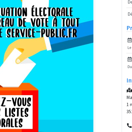
D
D
P
Le
Du
In
Ma
1 
35