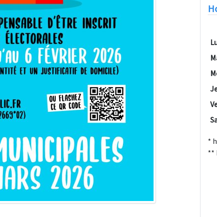
Ho
L
M
M
J
V
S
* 
**