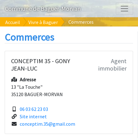
Commune de Baguer-Morvan
Commerces
Accueil
Vivre à Baguer
Commerces
CONCEPTIM 35 - GONY
Agent
JEAN-LUC
immobilier
Adresse
13 "La Touche"
35120 BAGUER-MORVAN
06 03 62 23 03
Site internet
conceptim.35@gmail.com