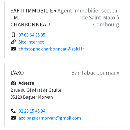
SAFTI IMMOBILIER
Agent immobilier secteur
- M.
de Saint-Malo à
CHARBONNEAU
Combourg
07 63 64 35 35
Site internet
christophe.charbonneau@safti.fr
L'AXO
Bar Tabac Journaux
Adresse
2 rue du Général de Gaulle
35120 Baguer Morvan
02 23 15 45 94
axo.baguermorvan@gmail.com