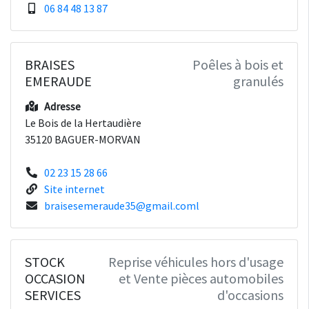
06 84 48 13 87
BRAISES
Poêles à bois et
EMERAUDE
granulés
Adresse
Le Bois de la Hertaudière
35120 BAGUER-MORVAN
02 23 15 28 66
Site internet
braisesemeraude35@gmail.coml
STOCK
Reprise véhicules hors d'usage
OCCASION
et Vente pièces automobiles
SERVICES
d'occasions